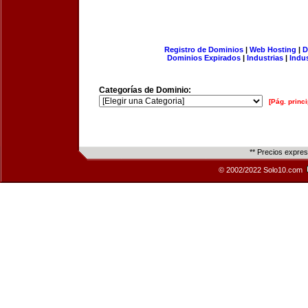
Registro de Dominios
|
Web Hosting
|
D
Dominios Expirados
|
Industrias
|
Indu
Categorías de Dominio:
[Pág. princi
** Precios expre
© 2002/2022 Solo10.com