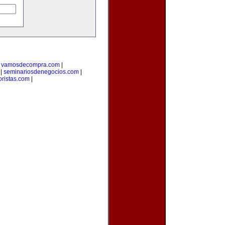
|
vamosdecompra.com
|
|
seminariosdenegocios.com
|
oristas.com
|