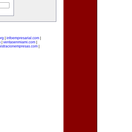
org
|
infoempresarial.com
|
m
|
ventasenmiami.com
|
istracionempresas.com
|