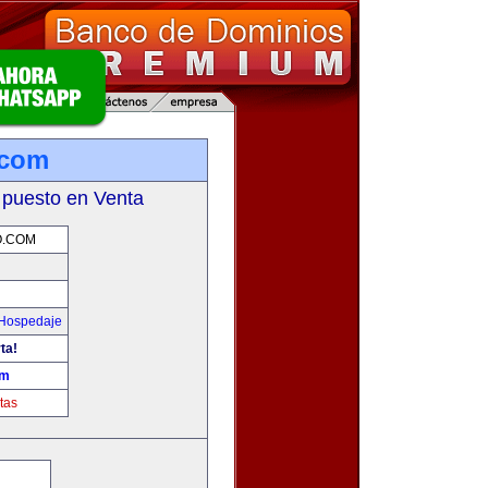
.com
 puesto en Venta
O.COM
 Hospedaje
ta!
om
tas