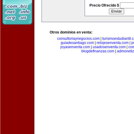
Precio Ofrecido $
Otros dominios en venta:
consultoriaynegocios.com
|
turismoestudiantil.
guiadesantiago.com
|
relojesenventa.com
|
p
joyasenventa.com
|
usadosenventa.com
|
co
blogdefinanzas.com
|
admonetiz