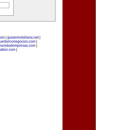
com
|
guiainmobiliaria.net
|
uertoriconegocios.com
|
munidadempresas.com
|
ation.com
|