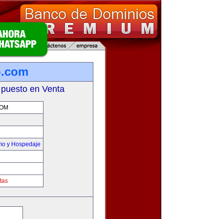
o.com
 puesto en Venta
COM
smo y Hospedaje
tas