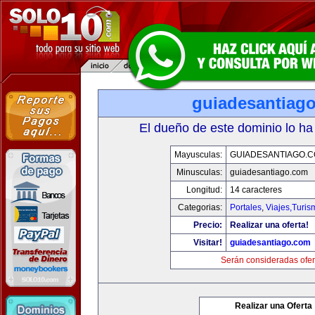
guiadesantiag
El dueño de este dominio lo ha
Mayusculas:
GUIADESANTIAGO.
Minusculas:
guiadesantiago.com
Longitud:
14 caracteres
Categorias:
Portales
,
Viajes,Turi
Precio:
Realizar una oferta!
Visitar!
guiadesantiago.com
Serán consideradas ofer
Realizar una Oferta