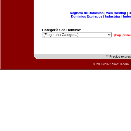
Registro de Dominios
|
Web Hosting
|
D
Dominios Expirados
|
Industrias
|
Indu
Categorías de Dominio:
[Pág. princi
** Precios expre
© 2002/2022 Solo10.com