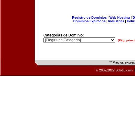
Registro de Dominios
|
Web Hosting
|
D
Dominios Expirados
|
Industrias
|
Indu
Categorías de Dominio:
[Pág. princi
** Precios expre
© 2002/2022 Solo10.com