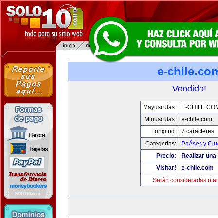
e-chile.co
Vendido!
Mayusculas:
E-CHILE.CO
Minusculas:
e-chile.com
Longitud:
7 caracteres
Categorias:
PaÃ­ses y Ci
Precio:
Realizar una 
Visitar!
e-chile.com
Serán consideradas ofer