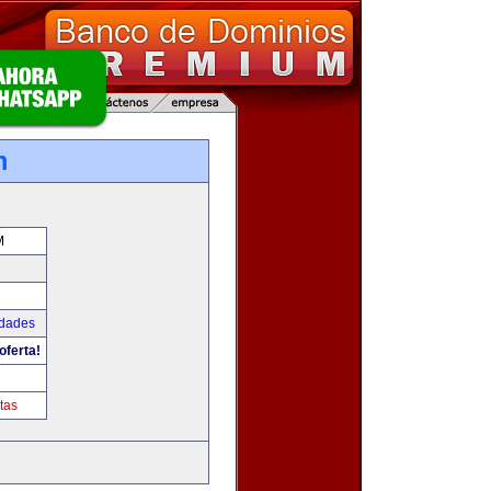
m
M
udades
oferta!
tas