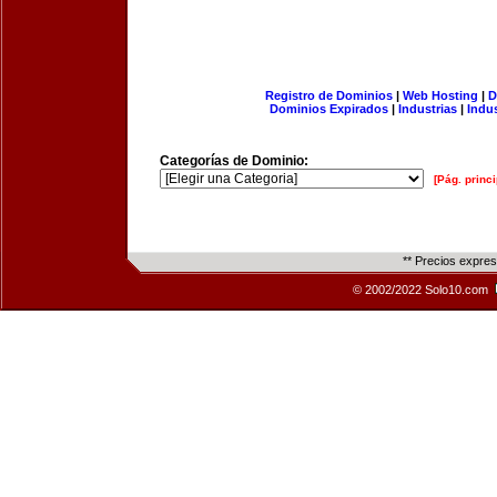
Registro de Dominios
|
Web Hosting
|
D
Dominios Expirados
|
Industrias
|
Indu
Categorías de Dominio:
[Pág. princi
** Precios expre
© 2002/2022 Solo10.com