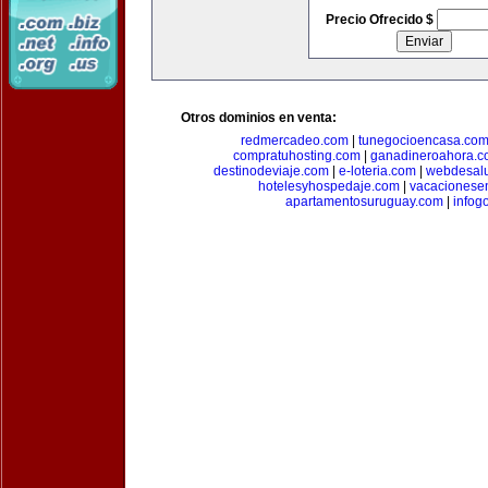
Precio Ofrecido $
Otros dominios en venta:
redmercadeo.com
|
tunegocioencasa.co
compratuhosting.com
|
ganadineroahora.c
destinodeviaje.com
|
e-loteria.com
|
webdesal
hotelesyhospedaje.com
|
vacacionese
apartamentosuruguay.com
|
infog