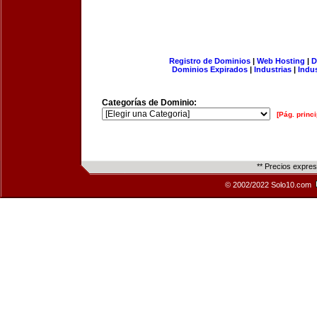
Registro de Dominios
|
Web Hosting
|
D
Dominios Expirados
|
Industrias
|
Indu
Categorías de Dominio:
[Pág. princi
** Precios expre
© 2002/2022 Solo10.com