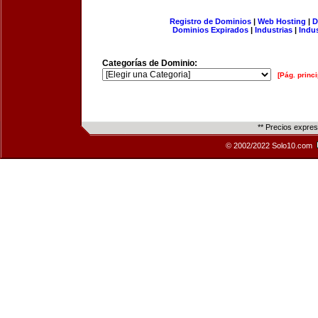
Registro de Dominios
|
Web Hosting
|
D
Dominios Expirados
|
Industrias
|
Indu
Categorías de Dominio:
[Pág. princi
** Precios expre
© 2002/2022 Solo10.com