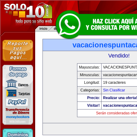
vacacionespunta
Vendido!
Mayusculas:
VACACIONESPUN
Minusculas:
vacacionespuntaca
Longitud:
19 caracteres
Categorias:
Sin Clasificar
Precio:
Realizar una oferta
Visitar!
vacacionespuntac
Serán consideradas ofer