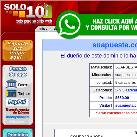
suapuesta.
El dueño de este dominio lo ha
Mayusculas:
SUAPUEST
Minusculas:
suapuesta.c
Longitud:
9 caracteres
Categorias:
Sin Clasifica
Precio:
$550.00
Visitar!
suapuesta.
Serán consideradas ofer
R