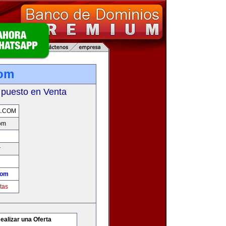
com
 puesto en Venta
A.COM
om
r
com
tas
ealizar una Oferta