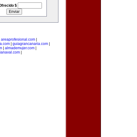
Ofrecido $
|
areaprofesional.com
|
ta.com
|
guiagrancanaria.com
|
om
|
almademujer.com
|
ianaval.com
|