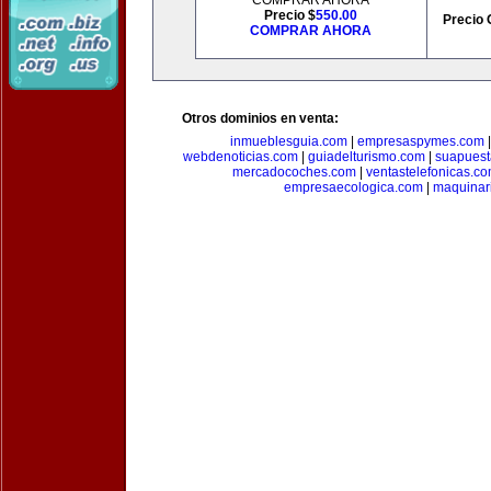
COMPRAR AHORA
Precio $
550.00
Precio 
COMPRAR AHORA
Otros dominios en venta:
inmueblesguia.com
|
empresaspymes.com
webdenoticias.com
|
guiadelturismo.com
|
suapues
mercadocoches.com
|
ventastelefonicas.c
empresaecologica.com
|
maquinar