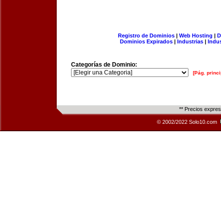
Registro de Dominios
|
Web Hosting
|
D
Dominios Expirados
|
Industrias
|
Indu
Categorías de Dominio:
[Pág. princi
** Precios expre
© 2002/2022 Solo10.com