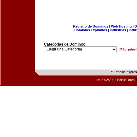
Registro de Dominios
|
Web Hosting
|
D
Dominios Expirados
|
Industrias
|
Indu
Categorías de Dominio:
[Pág. princi
** Precios expre
© 2002/2022 Solo10.com