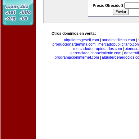
Precio Ofrecido $
Otros dominios en venta:
alquileresgesell.com
|
portalmedicina.com
|
produccionargentina.com
|
mercadopublicitario.co
|
mercadodepropiedades.com
|
bienesr
gerenciadelconocimiento.com
|
desarrol
programacioninternet.com
|
alquilerdenegocios.c