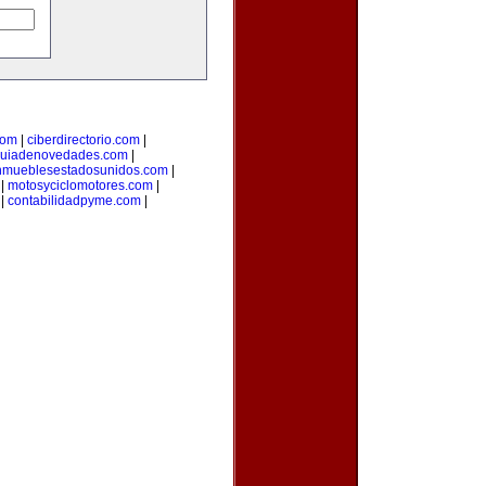
com
|
ciberdirectorio.com
|
uiadenovedades.com
|
nmueblesestadosunidos.com
|
|
motosyciclomotores.com
|
|
contabilidadpyme.com
|