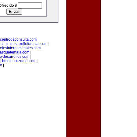
Ofrecido $
centrodeconsulta.com
|
s.com
|
desarrolloforestal.com
|
telesinternacionales.com
|
riasguatemala.com
|
sydesarrollos.com
|
|
hotelescozumel.com
|
om
|