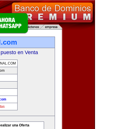
l.com
 puesto en Venta
ONAL.COM
com
.com
tas
ealizar una Oferta