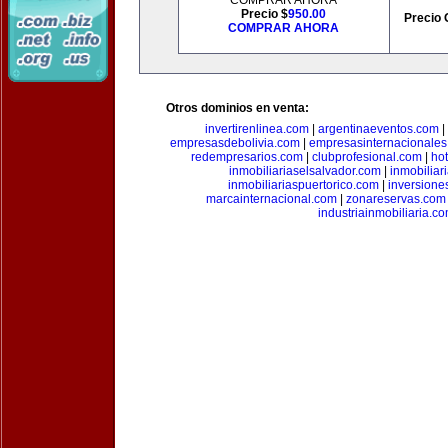
COMPRAR AHORA
Precio $
950.00
Precio 
COMPRAR AHORA
Otros dominios en venta:
invertirenlinea.com
|
argentinaeventos.com
|
empresasdebolivia.com
|
empresasinternacionale
redempresarios.com
|
clubprofesional.com
|
ho
inmobiliariaselsalvador.com
|
inmobilia
inmobiliariaspuertorico.com
|
inversione
marcainternacional.com
|
zonareservas.com
industriainmobiliaria.c