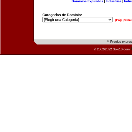
Dominios Expirados
|
Industrias
|
Indu
Categorías de Dominio:
[Pág. princi
** Precios expre
© 2002/2022 Solo10.com