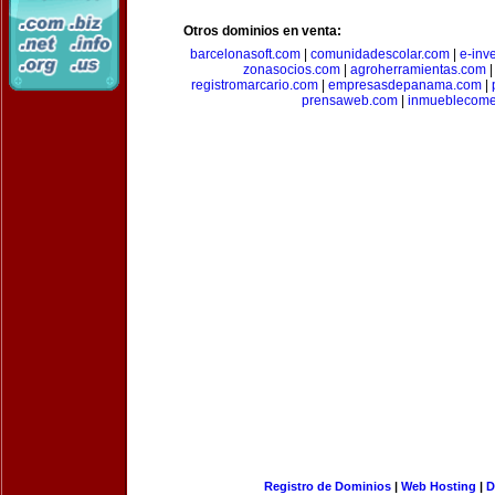
Otros dominios en venta:
barcelonasoft.com
|
comunidadescolar.com
|
e-inv
zonasocios.com
|
agroherramientas.com
registromarcario.com
|
empresasdepanama.com
|
prensaweb.com
|
inmueblecome
Registro de Dominios
|
Web Hosting
|
D