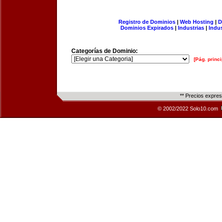
Registro de Dominios
|
Web Hosting
|
D
Dominios Expirados
|
Industrias
|
Indu
Categorías de Dominio:
[Pág. princi
** Precios expre
© 2002/2022 Solo10.com